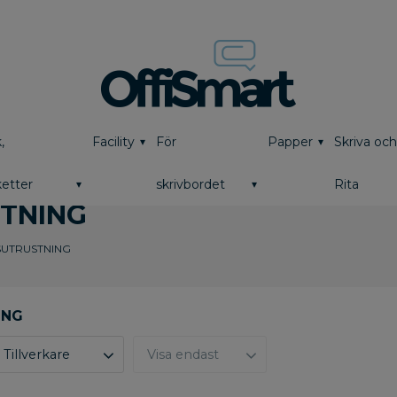
,
Facility
För
Papper
Skriva oc
etter
skrivbordet
Rita
TNING
UTRUSTNING
Tillverkare
Visa endast
BBM
5
Finns i lager
0