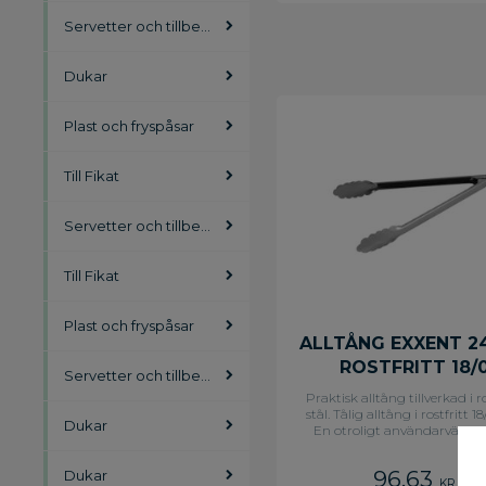
Servetter och tillbehör
Dukar
Plast och fryspåsar
Till Fikat
Servetter och tillbehör
Till Fikat
Plast och fryspåsar
ALLTÅNG EXXENT 2
ROSTFRITT 18/
Servetter och tillbehör
Praktisk alltång tillverkad i ro
stål. Tålig alltång i rostfritt 18
Dukar
En otroligt användarvänlig
som fungerar till det mest
exempelvis till servering av sal
96,63
Dukar
olika slag. Praktisk alltång s
KR