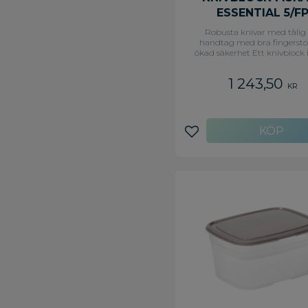
ESSENTIAL 5/F
Robusta knivar med tålig
handtag med bra fingersto
ökad säkerhet Ett knivblock i
med 5 knivar: skalkniv, grönsa
brödkniv, kökskniv 21 cm, o
1 243,50
asiatisk kockkniv. Innehåller: s
KR
grönsakskniv, brödkniv, asi
kockkniv och kökskniv Kan di
diskmaskin
Lägg till i favoriter