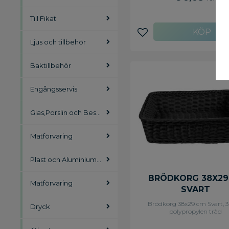
daglig använding och rengö
Till Fikat
Lägg till i favoriter
Ljus och tillbehör
Baktillbehör
Engångsservis
Glas,Porslin och Bestick
Matförvaring
Plast och Aluminiumfolie
BRÖDKORG 38X2
Matförvaring
SVART
Brödkorg 38x29 cm Svart,
Dryck
polypropylen tråd