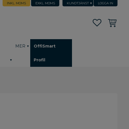
INKL. MOMS
EXKL. MOMS
KUNDTJÄNST
LOGGA IN
Favoriter
Kundvagn
h
MER
OffiSmart
Profil