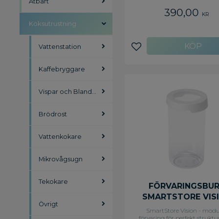
Ätbart
390,00
KR
Köksutrustning
Vattenstation
Lägg till i favoriter
Kaffebryggare
Vispar och Blandare
Brödrost
Vattenkokare
Mikrovågsugn
Tekokare
FÖRVARINGSBU
SMARTSTORE VIS
Övrigt
1,45L
SmartStore Vision - modu
förvaring för perfekt struktur