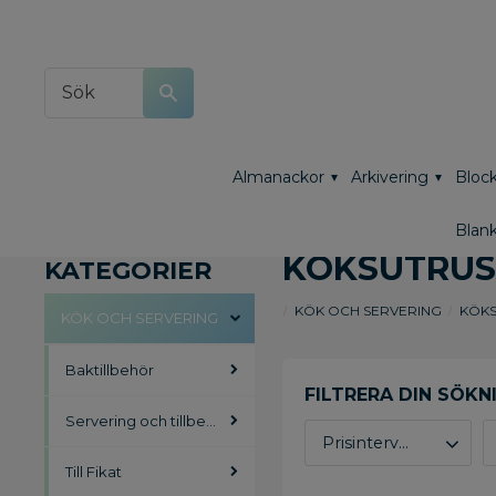
Almanackor
Arkivering
Block
Blank
KÖKSUTRUS
KATEGORIER
KÖK OCH SERVERING
KÖKS
KÖK OCH SERVERING
Baktillbehör
Servering och tillbehör
Prisintervall
Till Fikat
44
2 962