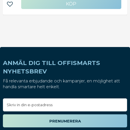
5000, 5000ps, 510, 510ps, 5500, 5500ps, 800, 800ps,
Lägg till i favoriter
815, 820, copier cc800ps, T1100, T1100ps, T610, Z2100,
Z3100, Z3100ps, Z3200, Z3200, Z3200ps
ANMÄL DIG TILL OFFISMARTS
NYHETSBREV
Få relevanta erbjudande och kampanjer, en möjlighet att
handla smartare helt enkelt.
PRENUMERERA