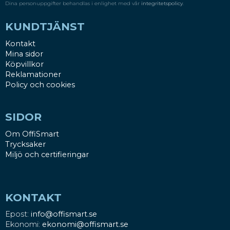
Dina personuppgifter behandlas i enlighet med vår
integritetspolicy
.
KUNDTJÄNST
Kontakt
Mina sidor
Köpvillkor
Reklamationer
Policy och cookies
SIDOR
Om OffiSmart
Trycksaker
Miljö och certifieringar
KONTAKT
Epost:
info@offismart.se
Ekonomi:
ekonomi@offismart.se