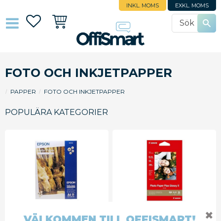
INKL. MOMS
EXKL. MOMS
Favoriter
Kundvagn
FOTO OCH INKJETPAPPER
PAPPER
FOTO OCH INKJETPAPPER
POPULÄRA KATEGORIER
FOTOPAPPER EPSON
FOTOPAPPER CANON
✖
VÄLKOMMEN TILL OFFISMART!