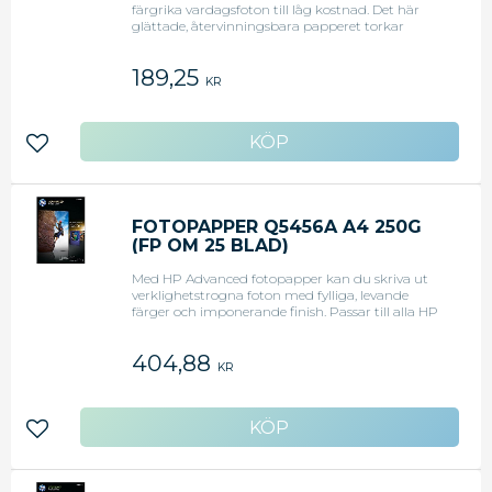
färgrika vardagsfoton till låg kostnad. Det här
glättade, återvinningsbara papperet torkar
snabbt för att vara enkelt att hantera. Passar till
alla HP bläckstråleskrivare. - Skriv ut fotoprojekt
189,25
till lågt pris hemma - Skriv ut fotoprojekt på
KR
tjockt, snabbtorkande fotopapper - Välj ett FSC-
certifierat fotopapper som är lätt att återvinna
Lägg till i favoriter
FOTOPAPPER Q5456A A4 250G
(FP OM 25 BLAD)
Med HP Advanced fotopapper kan du skriva ut
verklighetstrogna foton med fylliga, levande
färger och imponerande finish. Passar till alla HP
bläckstråleskrivare. Optimerat för Photosmart
Pro-skrivare med HP 38-bläckpatroner med
404,88
pigmentbaserat HP Vivera-bläck.
KR
Lägg till i favoriter