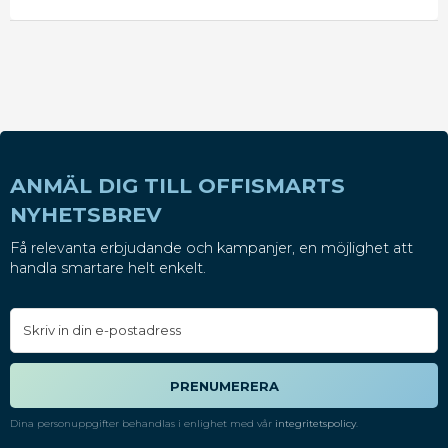
ANMÄL DIG TILL OFFISMARTS
NYHETSBREV
Få relevanta erbjudande och kampanjer, en möjlighet att
handla smartare helt enkelt.
PRENUMERERA
Dina personuppgifter behandlas i enlighet med vår
integritetspolicy
.