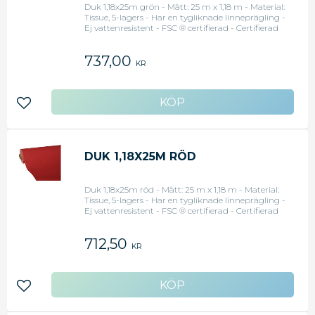
Duk 1,18x25m grön - Mått: 25 m x 1,18 m - Material:
Tissue, 5-lagers - Har en tygliknade linneprägling -
Ej vattenresistent - FSC ® certifierad - Certifierad
enligt den Nordiska miljömärkningen "Svanen"
<li>Original art.nr: 81906</li>
737,00
KR
Lägg till i favoriter
DUK 1,18X25M RÖD
Duk 1,18x25m röd - Mått: 25 m x 1,18 m - Material:
Tissue, 5-lagers - Har en tygliknade linneprägling -
Ej vattenresistent - FSC ® certifierad - Certifierad
enligt den Nordiska miljömärkningen "Svanen"
<li>Original art.nr: 81904</li>
712,50
KR
Lägg till i favoriter