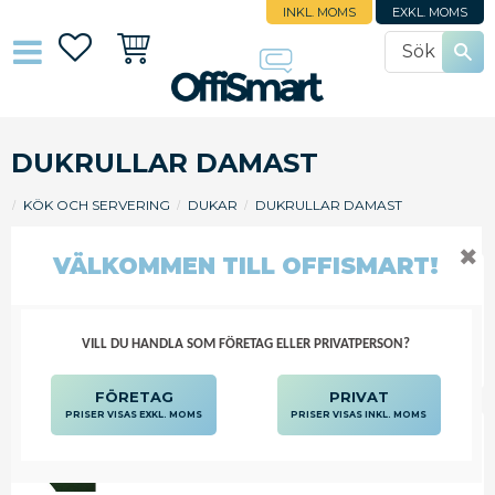
INKL. MOMS
EXKL. MOMS
Favoriter
Kundvagn
DUKRULLAR DAMAST
KÖK OCH SERVERING
DUKAR
DUKRULLAR DAMAST
✖
VÄLKOMMEN TILL OFFISMART!
FILTRERA
SORTERA
VILL DU HANDLA SOM FÖRETAG ELLER PRIVATPERSON?
FÖRETAG
PRIVAT
PRISER VISAS EXKL. MOMS
PRISER VISAS INKL. MOMS
DUK 1,18X25M GRÖN