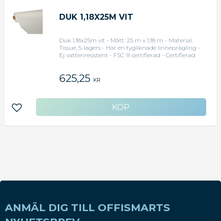
DUK 1,18X25M VIT
Duk 1,18x25m vit - Mått: 25 m x 1,18 m - Material:
Tissue, 5-lagers - Har en tygliknade linneprägling -
Ej vattenresistent - FSC ® certifierad - Certifierad
enligt den Nordiska miljömärkningen "Svanen"
<li>Original art.nr: 81901</li>
625,25
KR
Lägg till i favoriter
ANMÄL DIG TILL OFFISMARTS