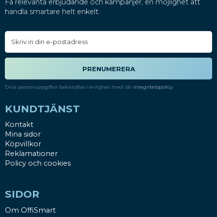
Få relevanta erbjudande och kampanjer, en möjlighet att
handla smartare helt enkelt.
PRENUMERERA
Dina personuppgifter behandlas i enlighet med vår
integritetspolicy
.
KUNDTJÄNST
Kontakt
Mina sidor
Köpvillkor
Reklamationer
Policy och cookies
SIDOR
Om OffiSmart