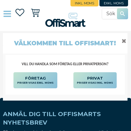
INKL. MOMS
EXKL. MOMS
Favoriter
Kundvagn
✖
ANALYSREDSKAP I-CHROMA
VÄLKOMMEN TILL OFFISMART!
SJUKVÅRD OCH OMSORG
LAB OCH ANALYS
ANALYSREDSKAP I-CHROMA
VILL DU HANDLA SOM FÖRETAG ELLER PRIVATPERSON?
FÖRETAG
PRIVAT
PRISER VISAS EXKL. MOMS
PRISER VISAS INKL. MOMS
ANMÄL DIG TILL OFFISMARTS
NYHETSBREV