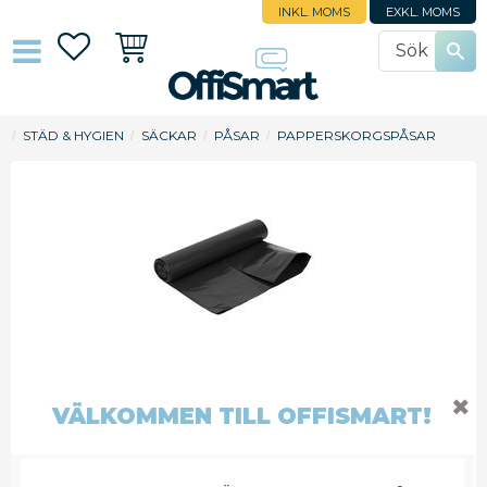
INKL. MOMS
EXKL. MOMS
Favoriter
Kundvagn
STÄD & HYGIEN
SÄCKAR
PÅSAR
PAPPERSKORGSPÅSAR
112,25
KR
✖
VÄLKOMMEN TILL OFFISMART!
Antal