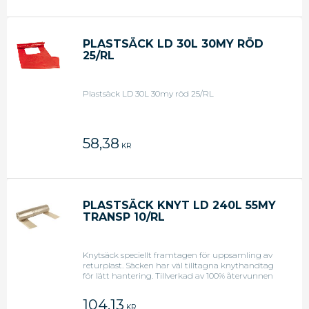
PLASTSÄCK LD 30L 30MY RÖD
25/RL
Plastsäck LD 30L 30my röd 25/RL
58,38
KR
PLASTSÄCK KNYT LD 240L 55MY
TRANSP 10/RL
Knytsäck speciellt framtagen för uppsamling av
returplast. Säcken har väl tilltagna knythandtag
för lätt hantering. Tillverkad av 100% återvunnen
plast och är 100% återvinningsbar. Tjocklek: 55my
104,13
KR