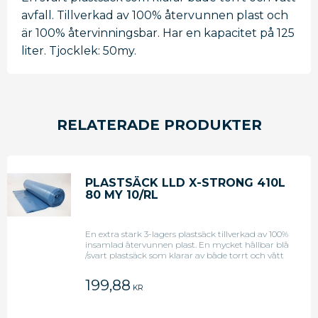
avfall. Tillverkad av 100% återvunnen plast och
är 100% återvinningsbar. Har en kapacitet på 125
liter. Tjocklek: 50my.
RELATERADE PRODUKTER
PLASTSÄCK LLD X-STRONG 410L
80 MY 10/RL
En extra stark 3-lagers plastsäck tillverkad av 100%
insamlad återvunnen plast. En mycket hållbar blå
/svart plastsäck som klarar av både torrt och vått
avfall. Lämplig för avfallshantering hemma och
på arbetsplatsen. Stor kapacitet på 410L.
199,88
KR