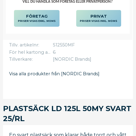
st
VILL DU HANDLA SOM FÖRETAG ELLER PRIVATPERSON?
FÖRETAG
PRIVAT
KÖP
Lägg
PRISER VISAS EXKL. MOMS
PRISER VISAS INKL. MOMS
Artikelnr
1996529
Tillv. artikelnr
S12550MF
För hel kartong ange
6
Tillverkare
[NORDIC Brands]
Visa alla produkter från [NORDIC Brands]
PLASTSÄCK LD 125L 50MY SVART
25/RL
En svart plastsäck som klarar både torrt och vått