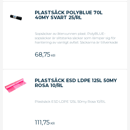
PLASTSÄCK POLYBLUE 70L
40MY SVART 25/RL
Sopsäckar av återvunnen plast. PolyBLUE-
sopsäckar är slitstarka säckar som lämpar sig för
hantering av vanligt avfall. Säckarna är tillverkade
av 100 % återvunnen plast och är Blue Angel-
certifierade.
68,75
KR
PLASTSÄCK ESD LDPE 125L 50MY
ROSA 10/RL
Plastsäck ESD LDPE 125L 50my Rosa 10/RL
111,75
KR