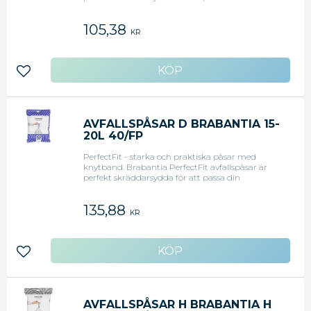
Brabantia avfallshink och är gjorda för att göra
livet enklare. - Färg: Vit
105,38
KR
Lägg till i favoriter
AVFALLSPÅSAR D BRABANTIA 15-
20L 40/FP
PerfectFit - starka och praktiska påsar med
knytband. Brabantia PerfectFit avfallspåsar är
perfekt skräddarsydda för att passa din
Brabantia avfallshink och är gjorda för att göra
livet enklare. - Färg: Vit
135,88
KR
Lägg till i favoriter
AVFALLSPÅSAR H BRABANTIA H