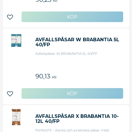
KR
knytband! Dra enkelt i det för att ta påsen ur
avfallshinken och försegla den. Är du inte säker på
vilken storlek du behöver? Kontrollera färgkoden
på insidan av avfallshinkens lock. - Färg: Vit
Lägg till i favoriter
AVFALLSPÅSAR W BRABANTIA 5L
40/FP
Avfallspåsar W BRABANTIA 5L 40/FP
90,13
KR
Lägg till i favoriter
AVFALLSPÅSAR X BRABANTIA 10-
12L 40/FP
PerfectFit - starka och praktiska påsar med