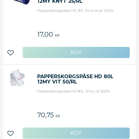
12MY KNYT 25/RL
Papperskorgspåse HD 30L 12my knyt 25/RL
17,00
KR
Lägg till i favoriter
PAPPERSKORGSPÅSE HD 80L
12MY VIT 50/RL
Papperskorgspåse HD 80L 12my vit 50/RL
70,75
KR
Lägg till i favoriter