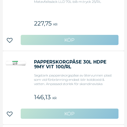
Matavfallssäck LLD 70L blå m.tryck 25/RL
227,75
KR
Lägg till i favoriter
PAPPERSKORGPÅSE 30L HDPE
9MY VIT 100/RL
Segstark papperskorgspåse av återvunnen plast
som vid förbränning endast blir koldioxid &
vatten. Anpassad storlek för skandinaviska
marknaden och förhållanden.
146,13
KR
Lägg till i favoriter