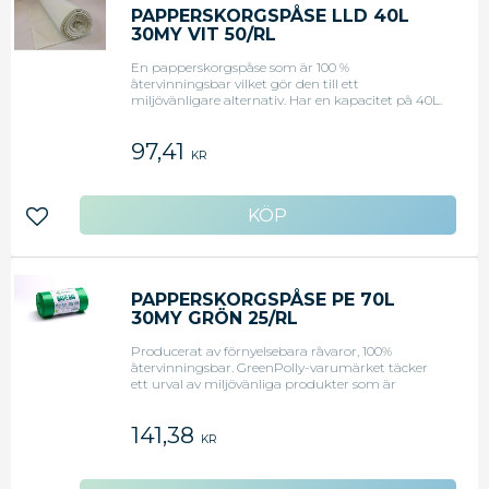
PAPPERSKORGSPÅSE LLD 40L
30MY VIT 50/RL
En papperskorgspåse som är 100 %
återvinningsbar vilket gör den till ett
miljövänligare alternativ. Har en kapacitet på 40L.
Framtagen för att passa vanliga papperskorgar -
100% återvinningsbar - Material: LLD-PE - Färg:Vit
97,41
- Kapacitet: 40 liter - Mått: 520x800 mm - Tjocklek:
KR
0,030 mm - Antal: 50
Lägg till i favoriter
PAPPERSKORGSPÅSE PE 70L
30MY GRÖN 25/RL
Producerat av förnyelsebara råvaror, 100%
återvinningsbar. GreenPolly-varumärket täcker
ett urval av miljövänliga produkter som är
baserade på återvinning och CO2 -neutrala
råvaror. GreenPolly har samma egenskaper som
141,38
traditionell polyeten, men tillverkas av
KR
förnyelsebara råvaror eller återvunna råvaror som
inte orsakar samma miljöpåverkan som
jungfrulig plast. Alla produkter i GreenPolly