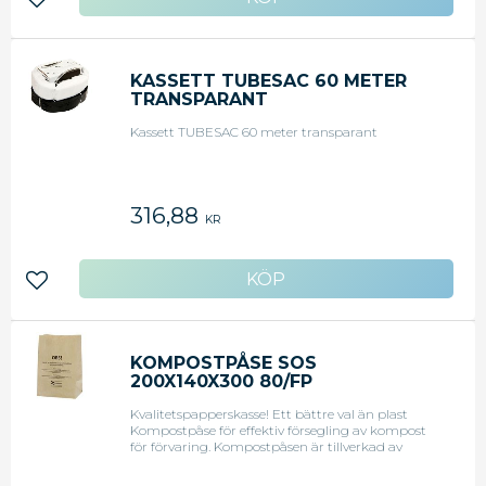
Lägg till i favoriter
KASSETT TUBESAC 60 METER
TRANSPARANT
Kassett TUBESAC 60 meter transparant
316,88
KR
Lägg till i favoriter
KOMPOSTPÅSE SOS
200X140X300 80/FP
Kvalitetspapperskasse! Ett bättre val än plast
Kompostpåse för effektiv försegling av kompost
för förvaring. Kompostpåsen är tillverkad av
material med långvarig styrka. Påsen kan enkelt
förseglas och förvaras. - Färg: Brun - Mått: