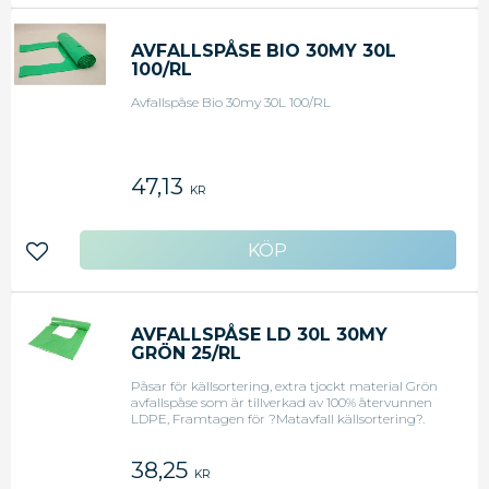
AVFALLSPÅSE BIO 30MY 30L
100/RL
Avfallspåse Bio 30my 30L 100/RL
47,13
KR
Lägg till i favoriter
AVFALLSPÅSE LD 30L 30MY
GRÖN 25/RL
Påsar för källsortering, extra tjockt material Grön
avfallspåse som är tillverkad av 100% återvunnen
LDPE, Framtagen för ?Matavfall källsortering?.
Produkten bidrar till förenklad avfallshantering. -
Höjd: 53 cm - Bredd: 28 cm
38,25
KR