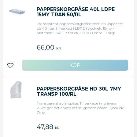
PAPPERSKORGPÅSE 40L LDPE
15MY TRAN 50/RL
Transparent papperskorgspåse med en kapacitet
på 40 liter, tillverkad i LDPE i tjocklek: 15my -
Material: LDPE - Storlek: 600x600mm - Färg:
Transparent - Tjocklek: 15my
66,00
KR
Lägg till i favoriter
PAPPERSKORGPÅSE HD 30L 7MY
TRANSP 100/RL
Transparent avfallspåse. Tillverkade i nyråvara
vilket gör det enkelt att se igenom påsen. Tjocklek:
7my.
47,88
KR