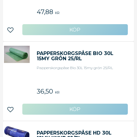
Tjocklek: 8my.
47,88
KR
Lägg till i favoriter
PAPPERSKORGSPÅSE BIO 30L
15MY GRÖN 25/RL
Papperskorgspåse Bio 30L 15my grön 25/RL
36,50
KR
Lägg till i favoriter
PAPPERSKORGSPÅSE HD 30L