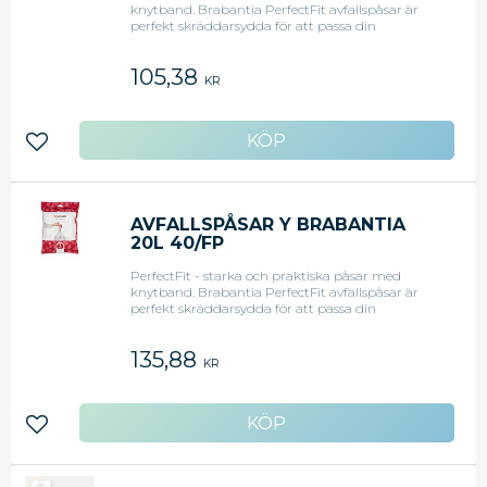
knytband. Brabantia PerfectFit avfallspåsar är
perfekt skräddarsydda för att passa din
Brabantia avfallshink och är gjorda för att göra
livet enklare. - Färg: Vit
105,38
KR
Lägg till i favoriter
AVFALLSPÅSAR Y BRABANTIA
20L 40/FP
PerfectFit - starka och praktiska påsar med
knytband. Brabantia PerfectFit avfallspåsar är
perfekt skräddarsydda för att passa din
Brabantia avfallshink och är gjorda för att göra
livet enklare. - Färg: Vit
135,88
KR
Lägg till i favoriter