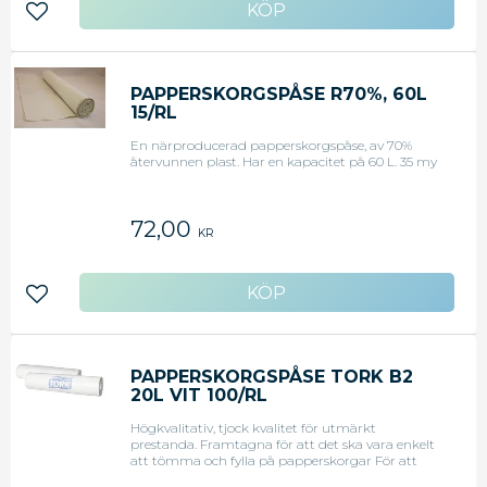
sortimentet reducerar användandet av fossil olja &
Lägg till i favoriter
CO2, kraftig reduktion av CO2, råvaran är
fullständigt CO2 negativ. - Bredd: 600 mm -
Längd: 900 mm - Stjärnsvets
PAPPERSKORGSPÅSE R70%, 60L
15/RL
En närproducerad papperskorgspåse, av 70%
återvunnen plast. Har en kapacitet på 60 L. 35 my
72,00
KR
Lägg till i favoriter
PAPPERSKORGSPÅSE TORK B2
20L VIT 100/RL
Högkvalitativ, tjock kvalitet för utmärkt
prestanda. Framtagna för att det ska vara enkelt
att tömma och fylla på papperskorgar För att
upprätthålla en hög standard behövs en del