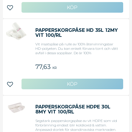
Lägg till i favoriter
PAPPERSKORGPÅSE HD 35L 12MY
VIT 100/RL
Vit insatspåse på rulle av 100% återvinningsbar
HD-polyeten. Du kan enkelt förvara torrt och vått
avfall i dessa soppåsar. De är 100%
återvinningsbara och lämpliga för användning i
hemmet såväl som på olika arbetsplatser.
77,63
Tjocklek: 12my.
KR
Lägg till i favoriter
PAPPERSKORGPÅSE HDPE 30L
8MY VIT 100/RL
Segstark papperskorgspåse av vit HDPE som vid
förbränning endast blir koldioxid & vatten.
Anpassad storlek för skandinaviska marknaden.