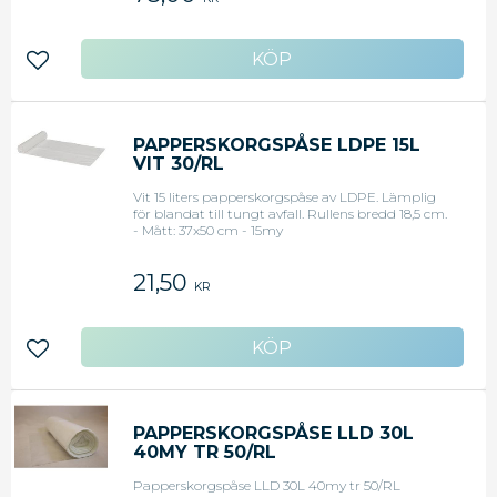
Lägg till i favoriter
PAPPERSKORGSPÅSE LDPE 15L
VIT 30/RL
Vit 15 liters papperskorgspåse av LDPE. Lämplig
för blandat till tungt avfall. Rullens bredd 18,5 cm.
- Mått: 37x50 cm - 15my
21,50
KR
Lägg till i favoriter
PAPPERSKORGSPÅSE LLD 30L
40MY TR 50/RL
Papperskorgspåse LLD 30L 40my tr 50/RL