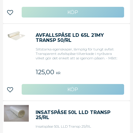
Lägg till i favoriter
AVFALLSPÅSE LD 65L 21MY
TRANSP 50/RL
Slitstarka egenskaper, lämplig för tungt avfall.
Transparent avfallspåse tillverkade i nyråvara
vilket gör det enkelt att se igenom påsen. - Mått:
58,5 x 83 cm - Tjocklek: 21my
125,00
KR
Lägg till i favoriter
INSATSPÅSE 50L LLD TRANSP
25/RL
Insatspåse 50L LLD Transp 25/RL