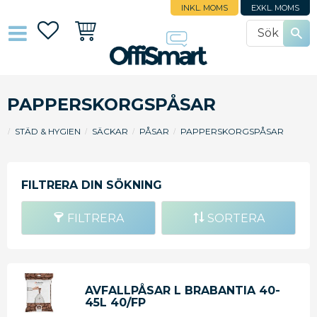
INKL. MOMS
EXKL. MOMS
Favoriter
Kundvagn
PAPPERSKORGSPÅSAR
STÄD & HYGIEN
SÄCKAR
PÅSAR
PAPPERSKORGSPÅSAR
FILTRERA
SORTERA
AVFALLPÅSAR L BRABANTIA 40-
45L 40/FP