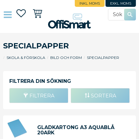
INKL. MOMS
EXKL. MOMS
Favoriter
Kundvagn
SPECIALPAPPER
SKOLA & FÖRSKOLA
BILD OCH FORM
SPECIALPAPPER
FILTRERA
SORTERA
GLADKARTONG A3 AQUABLÅ
20ARK