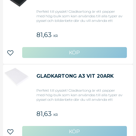
Perfekt till pysslet! Gladkartong är ett papper
med hög bulk som kan användas till alla typer av
pyssel och bildarbete där du vill använda ett
färdigt färgat/tonat papper för att klippa, klistra,
vika, skapa figurer mm. Smidigt att skära och
81,63
klippa i. Svanen licensnr 30440099.
KR
Lägg till i favoriter
GLADKARTONG A3 VIT 20ARK
Perfekt till pysslet! Gladkartong är ett papper
med hög bulk som kan användas till alla typer av
pyssel och bildarbete där du vill använda ett
färdigt färgat/tonat papper för att klippa, klistra,
vika, skapa figurer mm. Smidigt att skära och
81,63
klippa i. Svanen licensnr 30440099.
KR
Lägg till i favoriter