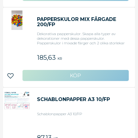
PAPPERSKULOR MIX FÄRGADE
200/FP
Dekorativa papperskulor. Skapa alla typer av
dekorationer med dessa papperskulor.
Papperskulor i mixade färger och 2 olika storlekar
Mått 100st 18mm, 100st 30mm Antal: 200st
185,63
KR
Lägg till i favoriter
SCHABLONPAPPER A3 10/FP
Schablonpapper A3 10/FP
87,13