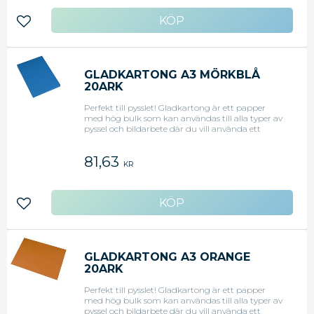
Lägg till i favoriter
GLADKARTONG A3 MÖRKBLÅ
20ARK
Perfekt till pysslet! Gladkartong är ett papper
med hög bulk som kan användas till alla typer av
pyssel och bildarbete där du vill använda ett
färdigt färgat/tonat papper för att klippa, klistra,
vika, skapa figurer mm. Smidigt att skära och
81,63
klippa i. Svanen licensnr 30440099.
KR
Lägg till i favoriter
GLADKARTONG A3 ORANGE
20ARK
Perfekt till pysslet! Gladkartong är ett papper
med hög bulk som kan användas till alla typer av
pyssel och bildarbete där du vill använda ett