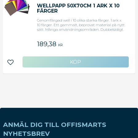
WELLPAPP 50X70CM 1 ARK X 10
FÄRGER
Genomfärgad well i 10 olika starka färger. 1 ark x
10 färger. Ett gammalt, beprovat material på nytt
sätt. Många användningsområden. Dubbelsidigt.
50 x 70 cm.
189,38
KR
Lägg till i favoriter
ANMÄL DIG TILL OFFISMARTS
NYHETSBREV