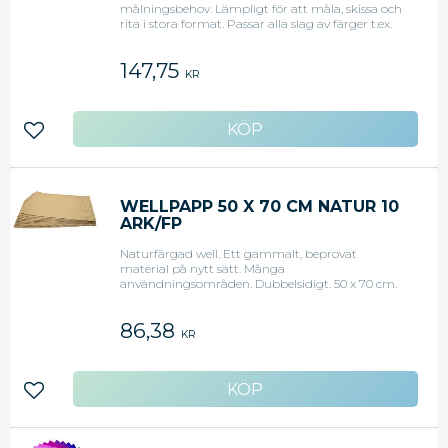
målningsbehov. Lämpligt för att måla, skissa och
rita i stora format. Passar alla slag av färger t.ex.
kritor, vattenbaserad färg, akrylfärg och oljefärg
147,75
KR
Lägg till i favoriter
WELLPAPP 50 X 70 CM NATUR 10
ARK/FP
Naturfärgad well. Ett gammalt, beprovat
material på nytt sätt. Många
användningsområden. Dubbelsidigt. 50 x 70 cm.
86,38
KR
Lägg till i favoriter