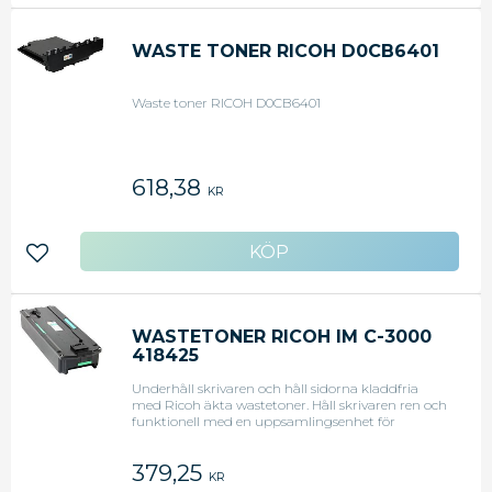
WASTE TONER RICOH D0CB6401
Waste toner RICOH D0CB6401
618,38
KR
Lägg till i favoriter
WASTETONER RICOH IM C-3000
418425
Underhåll skrivaren och håll sidorna kladdfria
med Ricoh äkta wastetoner. Håll skrivaren ren och
funktionell med en uppsamlingsenhet för
toneravfall. - Passar till: Ricoh IM C2000 / IM C2500
/ IM C3000 / IM C3500 / IM C4500 / IM C6000. -
379,25
KR