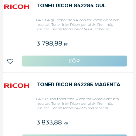
TONER RICOH 842284 GUL
842284 gul toner från Ricoh för konsekvent bra
resultat. Toner från Ricoh ger utskrifter i hög
kvalitet. Denna Ricoh 842284 Gul toner är
utformad för att ge ett perfekt resultat
tillsammans med skrivare från Ricoh.
3 798,88
Tonerkassetten en kapacitet på upp till 22 500
KR
sidor och passar till flera olika Ricoh-skrivare. Skriv
ut allt från enkla papperskopior till professionella
utskrifter. Ricoh originaltoner ger bra resultat och
är lätta att underhålla byta och återvinna. -
Lägg till i favoriter
Kapacitet: 22 500 sidor - Passar till: Ricoh C6000 /
4500 - Färg: Gul
TONER RICOH 842285 MAGENTA
842285 röd toner från Ricoh för konsekvent bra
resultat. Toner från Ricoh ger utskrifter i hög
kvalitet. Denna Ricoh 842285 röd toner är
utformad för att ge ett perfekt resultat
tillsammans med skrivare från Ricoh.
3 833,88
Tonerkassetten en kapacitet på upp till 22 500
KR
sidor och passar till flera olika Ricoh-skrivare. Skriv
ut allt från enkla papperskopior till professionella
utskrifter. Ricoh originaltoner ger bra resultat och