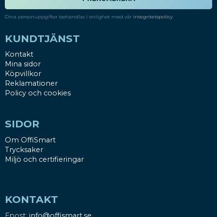
Dina personuppgifter behandlas i enlighet med vår
integritetspolicy
.
KUNDTJÄNST
Kontakt
Mina sidor
Köpvillkor
Reklamationer
Policy och cookies
SIDOR
Om OffiSmart
Trycksaker
Miljö och certifieringar
KONTAKT
Epost:
info@offismart.se