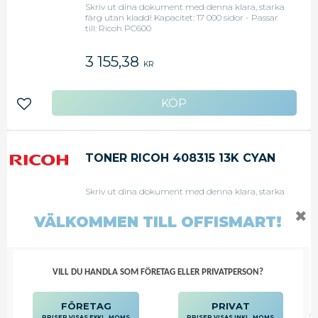
Skriv ut dina dokument med denna klara, starka
färg utan kladd! Kapacitet: 17 000 sidor - Passar
till: Ricoh PC600
3 155,38
KR
Lägg till i favoriter
TONER RICOH 408315 13K CYAN
Skriv ut dina dokument med denna klara, starka
färg utan kladd! Kapacitet: 13 000 sidor - Passar
till: Ricoh PC600
✖
VÄLKOMMEN TILL OFFISMART!
3 635,50
KR
VILL DU HANDLA SOM FÖRETAG ELLER PRIVATPERSON?
Lägg till i favoriter
FÖRETAG
PRIVAT
PRISER VISAS EXKL. MOMS
PRISER VISAS INKL. MOMS