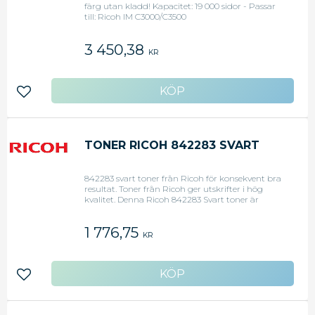
färg utan kladd! Kapacitet: 19 000 sidor - Passar
till: Ricoh IM C3000/C3500
3 450,38
KR
Lägg till i favoriter
TONER RICOH 842283 SVART
842283 svart toner från Ricoh för konsekvent bra
resultat. Toner från Ricoh ger utskrifter i hög
kvalitet. Denna Ricoh 842283 Svart toner är
utformad för att ge ett perfekt resultat
tillsammans med skrivare från Ricoh.
1 776,75
Tonerkassetten en kapacitet på upp till 33 000
KR
sidor och passar till flera olika Ricoh-skrivare. Skriv
ut allt från enkla papperskopior till professionella
utskrifter. Ricoh originaltoner ger bra resultat och
är lätta att underhålla byta och återvinna. -
Lägg till i favoriter
Kapacitet: 33 000 sidor - Passar till: Ricoh C6000 /
4500 - Färg: Svart