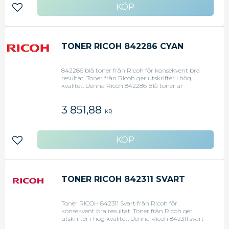
är lätta att underhålla byta och återvinna. -
Lägg till i favoriter
Kapacitet: 22 500 sidor - Passar till: Ricoh C6000 /
4500 - Färg: Magenta
TONER RICOH 842286 CYAN
842286 blå toner från Ricoh för konsekvent bra
resultat. Toner från Ricoh ger utskrifter i hög
kvalitet. Denna Ricoh 842286 Blå toner är
utformad för att ge ett perfekt resultat
tillsammans med skrivare från Ricoh.
3 851,88
Tonerkassetten en kapacitet på upp till 22 500
KR
sidor och passar till flera olika Ricoh-skrivare. Skriv
ut allt från enkla papperskopior till professionella
utskrifter. Ricoh originaltoner ger bra resultat och
är lätta att underhålla byta och återvinna. -
Lägg till i favoriter
Kapacitet: 22 500 sidor - Passar till: Ricoh C6000 /
4500 - Färg: Cyan
TONER RICOH 842311 SVART
Toner RICOH 842311 Svart från Ricoh för
konsekvent bra resultat. Toner från Ricoh ger
utskrifter i hög kvalitet. Denna Ricoh 842311 svart
toner är utformad för att ge ett perfekt resultat