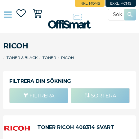
INKL. MOMS
EXKL. MOMS
Favoriter
Kundvagn
RICOH
TONER & BLÄCK
TONER
RICOH
FILTRERA
SORTERA
TONER RICOH 408314 SVART