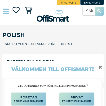
INKL. MOMS
EXKL. MOMS
Favoriter
Kundvagn
POLISH
STÄD & HYGIEN
GOLVUNDERHÅLL
POLISH
✖
VÄLKOMMEN TILL OFFISMART!
FILTRERA
SORTERA
VILL DU HANDLA SOM FÖRETAG ELLER PRIVATPERSON?
GOLVPOLISH GIPECO TIMANTI 5L
FÖRETAG
PRIVAT
PRISER VISAS EXKL. MOMS
PRISER VISAS INKL. MOMS