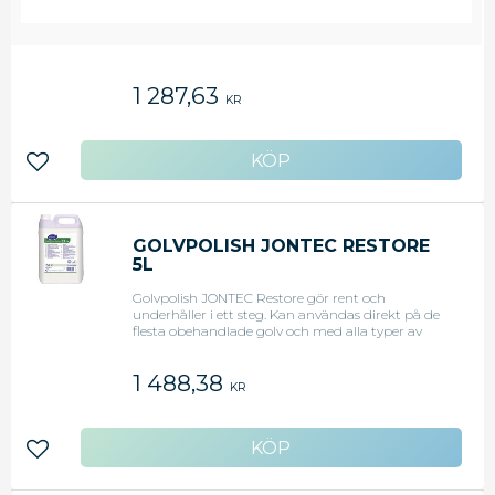
Golvpolish GIPECO Timanti 5l
1 287,63
KR
Lägg till i favoriter
GOLVPOLISH JONTEC RESTORE
5L
Golvpolish JONTEC Restore gör rent och
underhåller i ett steg. Kan användas direkt på de
flesta obehandlade golv och med alla typer av
polermaskiner. Golvpolish JONTEC Restore är ett
högglans spray-polish/rengöringsmedel för
1 488,38
behandlade och obehandlade golv. Kan användas
KR
med låg- och högvarvsmaskin (165 - 1200 rpm).
Idealisk för TASKI Omni systemet. Golvpolish
JONTEC Restore läggs antingen som koncentrat
eller spraypoleras. Perfekt sammansättning av
Lägg till i favoriter
polymerer av hög kvalitet samt vaxer och effektiva
lösningsmedel. Renoverar repor och slitna golv