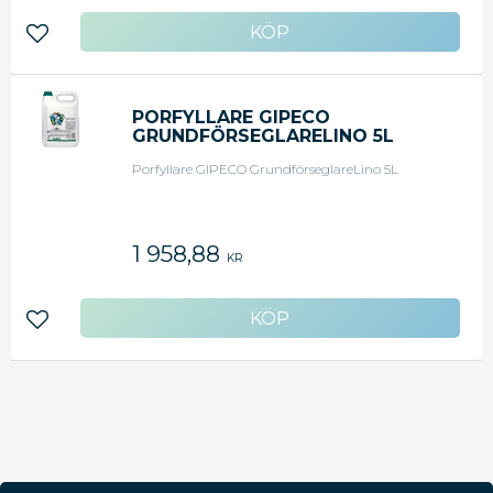
Oparfymerad - Dosering: Koncentrat - Utseende:
Vätska
Lägg till i favoriter
PORFYLLARE GIPECO
GRUNDFÖRSEGLARELINO 5L
Porfyllare GIPECO GrundförseglareLino 5L
1 958,88
KR
Lägg till i favoriter