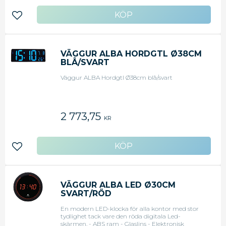
Lägg till i favoriter
VÄGGUR ALBA HORDGTL Ø38CM
BLÅ/SVART
Väggur ALBA Hordgtl Ø38cm blå/svart
2 773,75
KR
Lägg till i favoriter
VÄGGUR ALBA LED Ø30CM
SVART/RÖD
En modern LED-klocka för alla kontor med stor
tydlighet tack vare den röda digitala Led-
skärmen. - ABS ram - Glaslins - Elektronisk