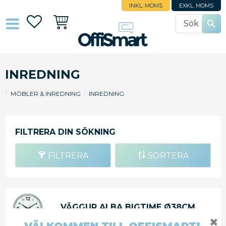
INKL. MOMS
EXKL. MOMS
Favoriter
Kundvagn
INREDNING
MÖBLER & INREDNING
INREDNING
FILTRERA
SORTERA
VÄGGUR ALBA BIGTIME Ø38CM
VIT
✖