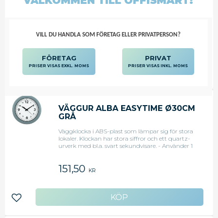
VÄLKOMMEN TILL OFFISMART!
Metallgrå väggklocka i plast som lämpar sig för
skolor, matsalar m.m. Väggklockan har stora
siffror och ett quartz-urverk. - Använder 1 st.
LR06-batteri (medföljer ej). - Diameter: 38 cm -
Garanti 2 år
VILL DU HANDLA SOM FÖRETAG ELLER PRIVATPERSON?
278,13
KR
FÖRETAG
PRIVAT
PRISER VISAS EXKL. MOMS
PRISER VISAS INKL. MOMS
Lägg till i favoriter
VÄGGUR ALBA EASYTIME Ø30CM
GRÅ
Väggklocka i ABS-plast som lämpar sig för stora
lokaler. Klockan har stora siffror och ett quartz-
urverk med bl.a. svart sekundvisare. - Använder 1
st. LR06-batteri (medföljer ej). - Diameter: 30 cm -
Garanti 2 år
151,50
KR
Lägg till i favoriter