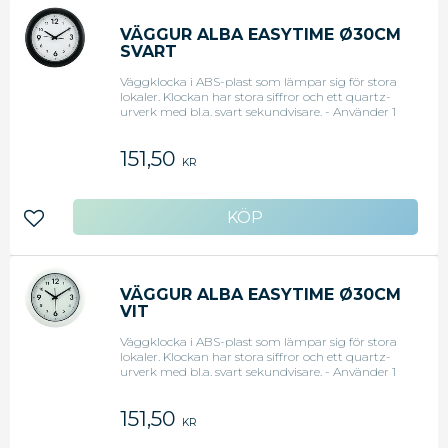
VÄGGUR ALBA EASYTIME Ø30CM
SVART
Väggklocka i ABS-plast som lämpar sig för stora
lokaler. Klockan har stora siffror och ett quartz-
urverk med bl.a. svart sekundvisare. - Använder 1
st. LR06-batteri (medföljer ej). - Diameter: 30 cm -
Garanti 2 år
151,50
KR
Lägg till i favoriter
VÄGGUR ALBA EASYTIME Ø30CM
VIT
Väggklocka i ABS-plast som lämpar sig för stora
lokaler. Klockan har stora siffror och ett quartz-
urverk med bl.a. svart sekundvisare. - Använder 1
st. LR06-batteri (medföljer ej). - Diameter: 30 cm -
Garanti 2 år
151,50
KR