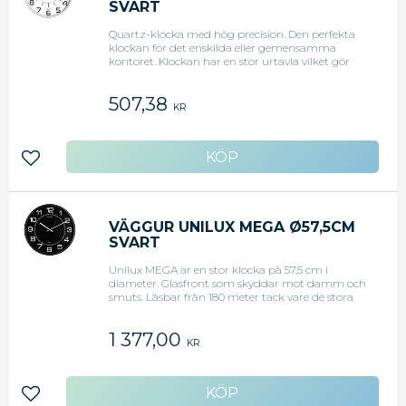
SVART
Quartz-klocka med hög precision. Den perfekta
klockan för det enskilda eller gemensamma
kontoret. Klockan har en stor urtavla vilket gör
den lätt att läsa på ett avstånd på upp till 150
meter. Ljuslös funktion. Diameter 37,5 cm.
507,38
Plastfront. Batteri 1,5V. AA ? ?Medföljer? - Quartz-
KR
urverk - Grå - 37,5 cm
Lägg till i favoriter
VÄGGUR UNILUX MEGA Ø57,5CM
SVART
Unilux MEGA är en stor klocka på 57,5 cm i
diameter. Glasfront som skyddar mot damm och
smuts. Läsbar från 180 meter tack vare de stora
vita siffrorna. - Batteri 1 st. 1,5V AA Inkl.
1 377,00
KR
Lägg till i favoriter