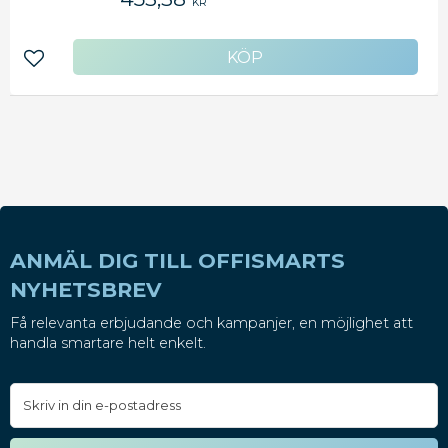
KR
Använder 1 st. AA-batteri (medföljer ej). -
Diameter: 31 cm
Lägg till i favoriter
ANMÄL DIG TILL OFFISMARTS
NYHETSBREV
Få relevanta erbjudande och kampanjer, en möjlighet att
handla smartare helt enkelt.