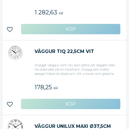
mekanism med hög precision - Räknar sekunder
runt ratten - Mycket god sikt på tiden upp till 40
1 282,63
m tack vare dess stora 5 cm röda siffror - 9V
KR
huvudadapter levereras - RoHS-certifiering - EG
standardsisplay
Lägg till i favoriter
VÄGGUR TIQ 22,5CM VIT
Snyggt väggur som du kan sätta på väggen eller
ha ståendes på en tavelram. Snygg och tidlös
design! Med vit plastram. Vit urtavla och glaslins
Diameter 22,5 cm Drivs med ett AA-batteri
(medföljer ej) Garanti: 1 år
178,25
KR
Lägg till i favoriter
VÄGGUR UNILUX MAXI Ø37,5CM