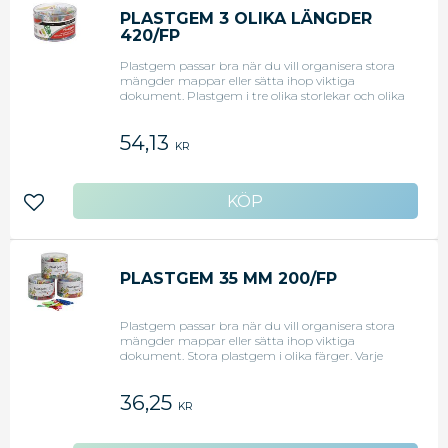
PLASTGEM 3 OLIKA LÄNGDER
420/FP
Plastgem passar bra när du vill organisera stora
mängder mappar eller sätta ihop viktiga
dokument. Plastgem i tre olika storlekar och olika
färger. Varje förpackning innehåller 420 plastgem.
Använd plastgemen för att ordna papper eller
54,13
fästa anteckningar eller etiketter på mappar.
KR
Plastgemen förstör inte pappret när du fäster
dem. - Har en enkel design i plast - 3 olika
storlekar - Antal: 420 stycken - Färg: Blandade
färger
Lägg till i favoriter
PLASTGEM 35 MM 200/FP
Plastgem passar bra när du vill organisera stora
mängder mappar eller sätta ihop viktiga
dokument. Stora plastgem i olika färger. Varje
förpackning innehåller 200 plastgem. Använd
plastgemen för att ordna papper eller fästa
36,25
anteckningar eller etiketter på mappar.
KR
Plastgemen förstör inte pappret när du fäster
dem. - Har en enkel design i plast - Material:
Polystyren - Antal: 200 stycken - Mått: 35 mm -