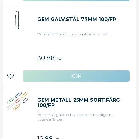
GEM GALV.STÅL 77MM 100/FP
77 mm räfflade gem av galvaniserat stål.
30,88
KR
Lägg till i favoriter
GEM METALL 25MM SORT.FÄRG
100/FP
25 mm färgade och lackerade metallgem i
utvalda färger.
12,88