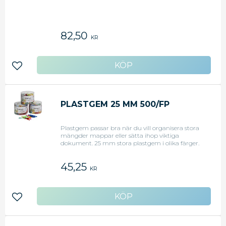
82,50
KR
Lägg till i favoriter
PLASTGEM 25 MM 500/FP
Plastgem passar bra när du vill organisera stora
mängder mappar eller sätta ihop viktiga
dokument. 25 mm stora plastgem i olika färger.
Varje förpackning innehåller 500 plastgem.
Använd plastgemen för att ordna papper eller
45,25
fästa anteckningar eller etiketter på mappar.
KR
Plastgemen förstör inte pappret när du fäster
dem. - Har en enkel design i plast - Material:
Polystyren - Antal: 500 stycken - Färg: Blandade
färger - Mått: 25 mm -
Lägg till i favoriter