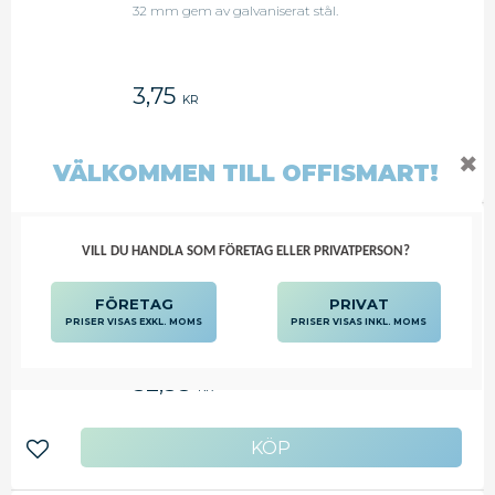
32 mm gem av galvaniserat stål.
3,75
KR
✖
VÄLKOMMEN TILL OFFISMART!
Lägg till i favoriter
GEM 32 MM 1000/FP
VILL DU HANDLA SOM FÖRETAG ELLER PRIVATPERSON?
32 mm gem av galvaniserat stål.
FÖRETAG
PRIVAT
PRISER VISAS EXKL. MOMS
PRISER VISAS INKL. MOMS
32,38
KR
Lägg till i favoriter