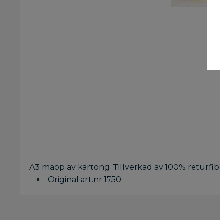
A3 mapp av kartong. Tillverkad av 100% returfibrer
Original art.nr:1750