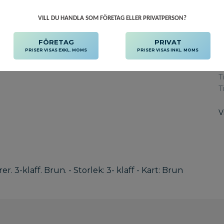
VILL DU HANDLA SOM FÖRETAG ELLER PRIVATPERSON?
FÖRETAG
PRIVAT
PRISER VISAS EXKL. MOMS
PRISER VISAS INKL. MOMS
L
A
T
T
V
. 3-klaff. Brun. - Storlek: 3- klaff - Kart: Brun