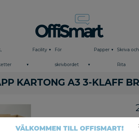
,
Facility
För
Papper
Skriva oc
etter
skrivbordet
Rita
PP KARTONG A3 3-KLAFF B
V
VÄLKOMMEN TILL OFFISMART!