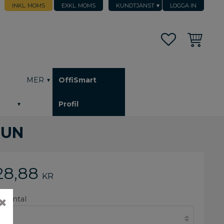
INKL. MOMS
EXKL. MOMS
KUNDTJÄNST
LOGGA IN
Favoriter
Kundvagn
h
MER
OffiSmart
Profil
RUN
28,88
KR
älj antal
✖