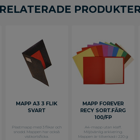
RELATERADE PRODUKTE
MAPP A3 3 FLIK
MAPP FOREVER
SVART
RECY SORT.FÄRG
100/FP
Plastmapp med 3 flikar och
A4-mapp utan klaff.
snodd. Mappen har också
Miljövänlig arkivering.
vistkortsficka.
Mappen är tillverkad i 220 g