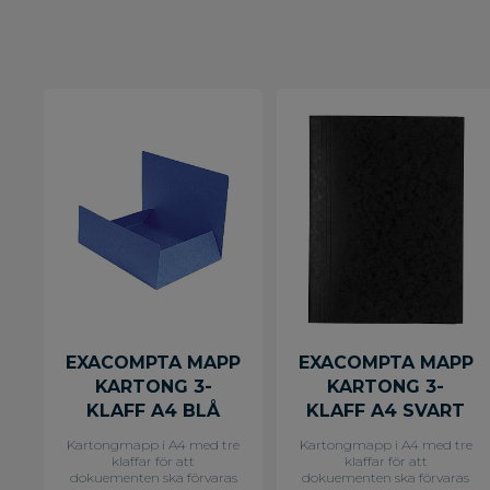
EXACOMPTA MAPP
EXACOMPTA MAPP
KARTONG 3-
KARTONG 3-
KLAFF A4 BLÅ
KLAFF A4 SVART
Kartongmapp i A4 med tre
Kartongmapp i A4 med tre
klaffar för att
klaffar för att
dokuementen ska förvaras
dokuementen ska förvaras