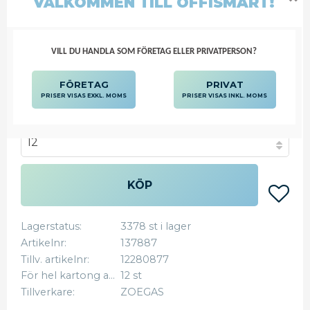
VÄLKOMMEN TILL OFFISMART!
VILL DU HANDLA SOM FÖRETAG ELLER PRIVATPERSON?
110,77
FÖRETAG
PRIVAT
KR
PRISER VISAS EXKL. MOMS
PRISER VISAS INKL. MOMS
Välj antal
KÖP
Lägg
Lagerstatus
3378 st i lager
Artikelnr
137887
Tillv. artikelnr
12280877
För hel kartong ange
12 st
Tillverkare
ZOEGAS